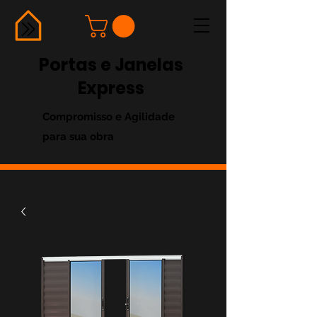
Portas e Janelas
Express
Compromisso e Agilidade
para sua obra