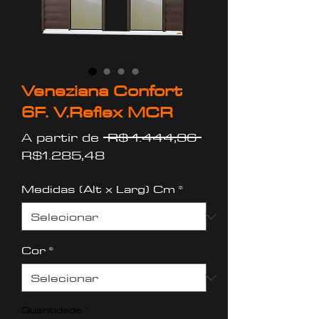
Veneziana Confort
6F. V.Reflex MCR
Preço
A partir de
 R$ 1.444,36 
Preço
normal
R$1.285,48
promocional
Medidas (Alt x Larg) Cm
*
Cor
*
Quantidade
*