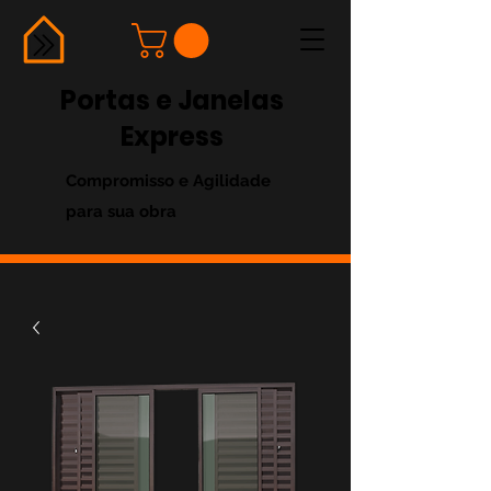
Portas e Janelas
Express
Compromisso e Agilidade
para sua obra