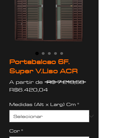
Portabalcao 6F.
Super V.Liso ACR
Preço
A partir de
 R$ 7.213,53 
Preço
normal
R$6.420,04
promocional
Medidas (Alt x Larg) Cm
*
Cor
*