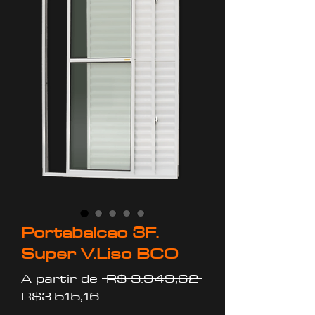
Portabalcao 3F.
Super V.Liso BCO
Preço
A partir de
 R$ 3.949,62 
Preço
normal
R$3.515,16
promocional