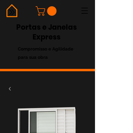
Portas e Janelas
Express
Compromisso e Agilidade
para sua obra