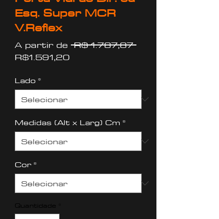
Esq. Super MCR
V.Reflex
Preço
A partir de
 R$ 1.787,87 
Preço
normal
R$1.591,20
promocional
Lado
*
Medidas (Alt x Larg) Cm
*
Cor
*
Quantidade
*