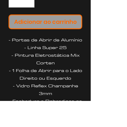
Adicionar ao carrinho
- Portas de Abrir de Alumínio
- Linha Super 25
- Pintura Eletrostática Mix
Corten
- 1 Folha de Abrir para o Lado
Direito ou Esquerdo
- Vidro Reflex Champanhe
3mm
- Fechadura e Dobradiças na
Cor Branca
- Requadro 4,6 Cm
- Garantia de 5 anos contra