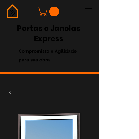
Portas e Janelas
Express
Compromisso e Agilidade
para sua obra