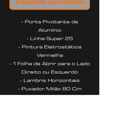
Adicionar ao carrinho
- Porta Pivotante de
Alumínio
- Linha Super 25
- Pintura Eletrostática
Vermelha
- 1 Folha de Abrir para o Lado
Direito ou Esquerdo
- Lambris Horizontais
- Puxador Milão 80 Cm
Polido
- Requadro 4,6 Cm
- Garantia de 5 anos contra
defeitos de fabricação