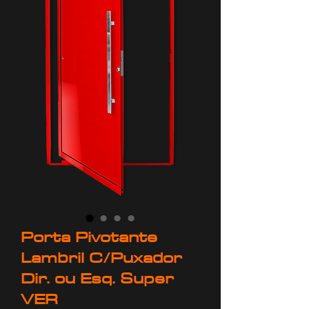
Porta Pivotante
Lambril C/Puxador
Dir. ou Esq. Super
VER