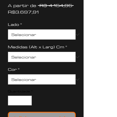
Preço
A partir de
 R$ 4.154,95 
Preço
normal
R$3.697,91
promocional
Lado
*
Medidas (Alt x Larg) Cm
*
Cor
*
Quantidade
*