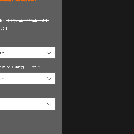
Preço
 de
 R$ 4.304,53 
Preço
normal
03
promocional
ar
lt x Larg) Cm
*
ar
ar
*