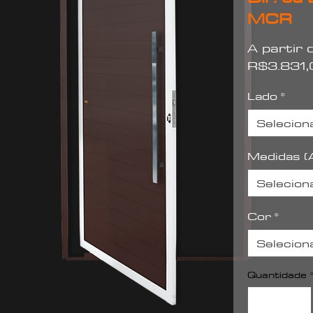
MCR
A partir
R$3.831,
Lado
*
Selecion
Medidas (A
Selecion
Cor
*
Selecion
Quantidade