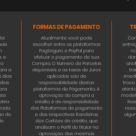
FORMAS DE PAGAMENTO
T
ste
Atualmente você pode
Con
ais
escolher entre as plataformas
entre
m
PagSeguro e PayPal para
ca
, e
efetuar o pagamento de sua
dan
da
Compra. O Número de Parcelas
ano
ara a
disponíveis e as taxas de Juros
tr
5 dias
aplicadas são de
imedi
 dias
responsabilidade destas
troca
ora.
plataformas de Pagamento. A
atent
ste
aprovação da compra a
modelo
tira
crédito é de responsbilidade
Ree
izada
das Plataformas de pagamento
noss
ão do
e das respectivas Bandeiras
algum
de
dos Cartões de crédito, que
analisam o Perfil do titular na
aprovação das mesmas