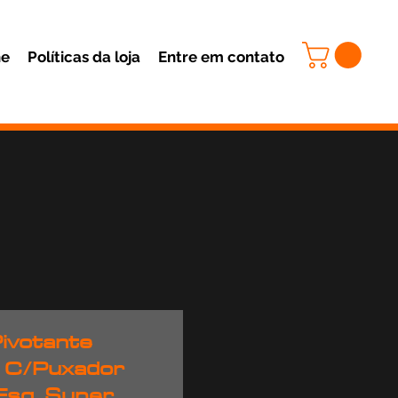
ne
Políticas da loja
Entre em contato
ivotante
l C/Puxador
 Esq. Super