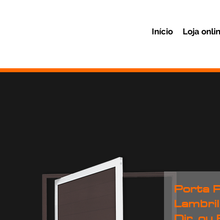
Início
Loja onli
Porta P
Lambri
Dir. ou