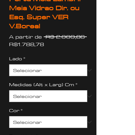
Meia Vidrao Dir. ou
Esq. Super VER
V.Boreal
Preço
A partir de
 R$ 2.009,86 
Preço
normal
R$1.788,78
promocional
Lado
*
Medidas (Alt x Larg) Cm
*
Cor
*