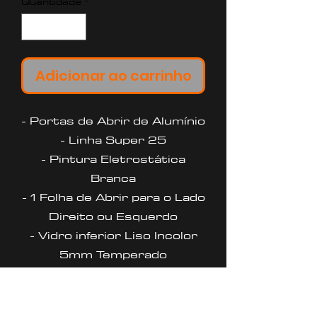
Quantidade
*
Adicionar ao carrinho
- Portas de Abrir de Alumínio
- Linha Super 25
- Pintura Eletrostática
Branca
- 1 Folha de Abrir para o Lado
Direito ou Esquerdo
- Vidro inferior Liso Incolor
5mm Temperado
- Puxador Milão 80 Cm
Polido
- Requadro 4,6 Cm