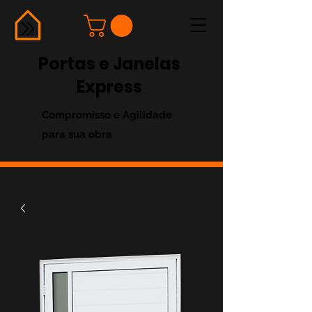
Portas e Janelas
Express
Compromisso e Agilidade
para sua obra