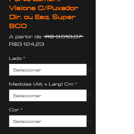
Visione C/Puxador
Dir. ou Esq. Super
BCO
Preço
A partir de
 R$ 3.510,37 
Preço
normal
R$3.124,23
promocional
Lado
*
Medidas (Alt x Larg) Cm
*
Cor
*