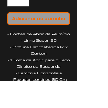
Adicionar ao carrinho
- Portas de Abrir de Alumínio
- Linha Super 25
- Pintura Eletrostática Mix
Corten
- 1 Folha de Abrir para o Lado
Direito ou Esquerdo
- Lambris Horizontais
- Puxador Londres 60 Cm
Polido
- Requadro 4,6 Cm
- Garantia de 5 anos contra
defeitos de fabricação