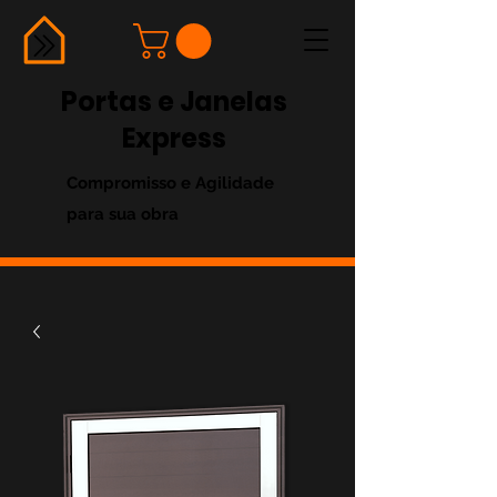
Portas e Janelas
Express
Compromisso e Agilidade
para sua obra