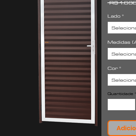
 R$ 1.63
Lado
*
Selecion
Medidas (A
Selecion
Cor
*
Selecion
Quantidade
Adicio