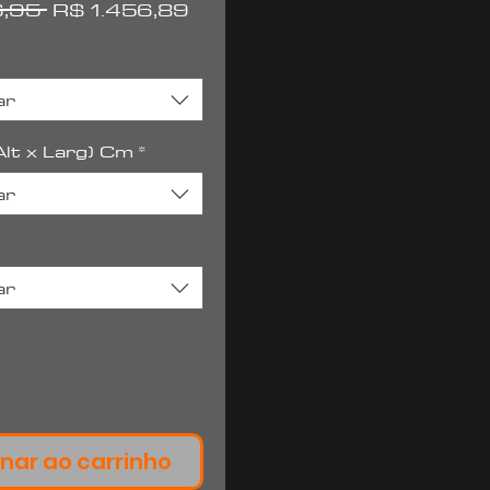
Preço
Preço
6,95 
R$ 1.456,89
normal
promocional
ar
lt x Larg) Cm
*
ar
ar
*
nar ao carrinho