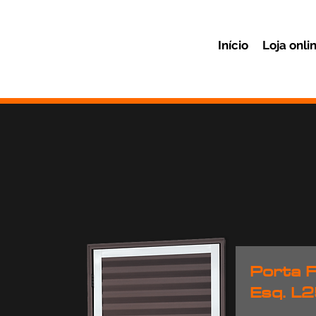
Início
Loja onli
Porta F
Esq. L