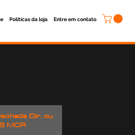
ne
Políticas da loja
Entre em contato
echada Dir. ou
25 MCR