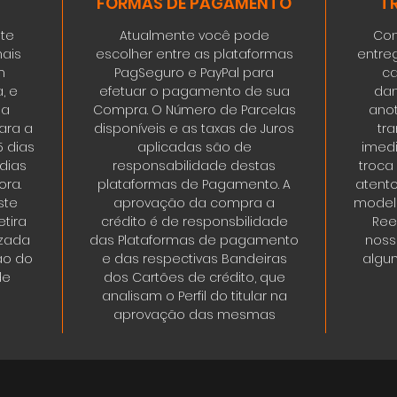
FORMAS DE PAGAMENTO
T
ste
Atualmente você pode
Con
ais
escolher entre as plataformas
entre
m
PagSeguro e PayPal para
ca
, e
efetuar o pagamento de sua
dan
da
Compra. O Número de Parcelas
ano
ara a
disponíveis e as taxas de Juros
tr
5 dias
aplicadas são de
imedi
 dias
responsabilidade destas
troca
ora.
plataformas de Pagamento. A
atent
ste
aprovação da compra a
modelo
tira
crédito é de responsbilidade
Ree
izada
das Plataformas de pagamento
noss
ão do
e das respectivas Bandeiras
algum
de
dos Cartões de crédito, que
analisam o Perfil do titular na
aprovação das mesmas