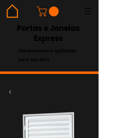
Portas e Janelas
Express
Compromisso e Agilidade
para sua obra