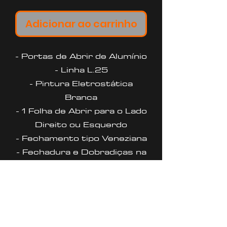
Adicionar ao carrinho
- Portas de Abrir de Alumínio
- Linha L.25
- Pintura Eletrostática
Branca
- 1 Folha de Abrir para o Lado
Direito ou Esquerdo
- Fechamento tipo Veneziana
- Fechadura e Dobradiças na
Cor do Produto
- Requadro 4,6 Cm
- Garantia de 5 anos contra
defeitos de fabricação