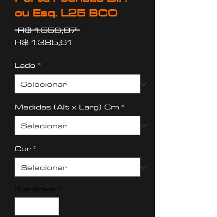
ou Esq. L25 BCO
Preço
 R$ 1.556,87 
Preço
normal
R$ 1.385,61
promocional
Lado
*
Medidas (Alt x Larg) Cm
*
Cor
*
Quantidade
*