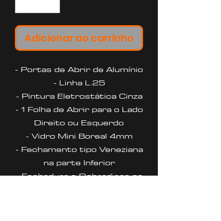
Adicionar ao carrinho
- Portas de Abrir de Alumínio
- Linha L.25
- Pintura Eletrostática Cinza
- 1 Folha de Abrir para o Lado
Direito ou Esquerdo
- Vidro Mini Boreal 4mm
- Fechamento tipo Veneziana
na parte Inferior
- Fechadura e Dobradiças na
Cor Preta
- Requadro 4,6 Cm
- Garantia de 5 anos contra