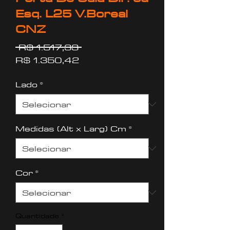
Esq. L25 V.Boreal
CNZ
Preço
 R$ 1.517,33 
Preço
normal
R$ 1.350,42
promocional
Lado
*
Medidas (Alt x Larg) Cm
*
Cor
*
Quantidade
*