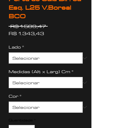
Esq. L25 V.Boreal
BCO
Preço
 R$ 1.509,47 
Preço
normal
R$ 1.343,43
promocional
Lado
*
Medidas (Alt x Larg) Cm
*
Cor
*
Quantidade
*