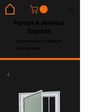
Portas e Janelas
Express
Compromisso e Agilidade
para sua obra