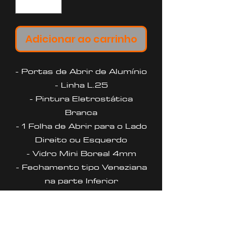
Adicionar ao carrinho
- Portas de Abrir de Alumínio
- Linha L.25
- Pintura Eletrostática
Branca
- 1 Folha de Abrir para o Lado
Direito ou Esquerdo
- Vidro Mini Boreal 4mm
- Fechamento tipo Veneziana
na parte Inferior
- Fechadura e Dobradiças na
Cor do Produto
- Requadro 4,6 Cm