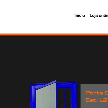
Início
Loja onli
Porta D
Esq. L2