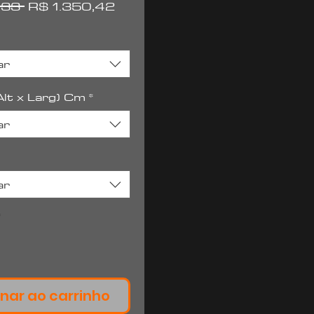
Preço
Preço
,33 
R$ 1.350,42
normal
promocional
ar
lt x Larg) Cm
*
ar
ar
*
nar ao carrinho