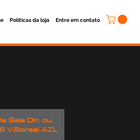
ne
Políticas da loja
Entre em contato
e Sala Dir. ou
5 V.Boreal AZL