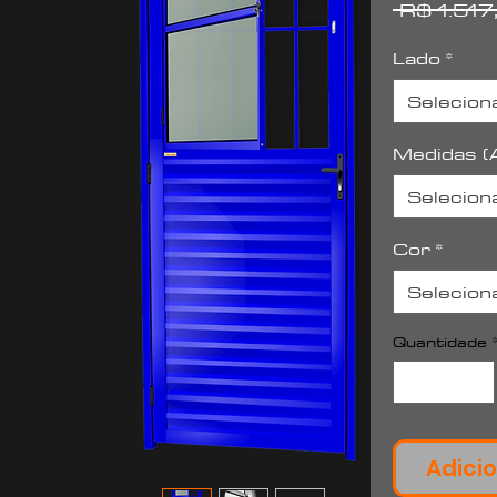
 R$ 1.517
Lado
*
Selecion
Medidas (A
Selecion
Cor
*
Selecion
Quantidade
Adicio