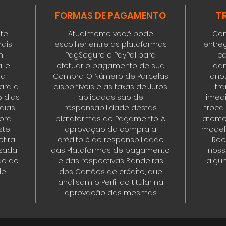
FORMAS DE PAGAMENTO
T
ste
Atualmente você pode
Con
ais
escolher entre as plataformas
entre
m
PagSeguro e PayPal para
ca
, e
efetuar o pagamento de sua
dan
da
Compra. O Número de Parcelas
ano
ara a
disponíveis e as taxas de Juros
tr
5 dias
aplicadas são de
imedi
 dias
responsabilidade destas
troca
ora.
plataformas de Pagamento. A
atent
ste
aprovação da compra a
modelo
tira
crédito é de responsbilidade
Ree
izada
das Plataformas de pagamento
noss
ão do
e das respectivas Bandeiras
algum
de
dos Cartões de crédito, que
analisam o Perfil do titular na
aprovação das mesmas