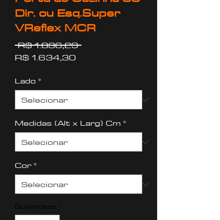
Dir. ou Esq.Super
VReflex MCR
Preço
 R$ 1.836,29 
Preço
normal
R$ 1.634,30
promocional
Lado
*
Medidas (Alt x Larg) Cm
*
Cor
*
Quantidade
*