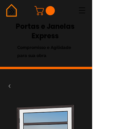
Portas e Janelas
Express
Compromisso e Agilidade
para sua obra