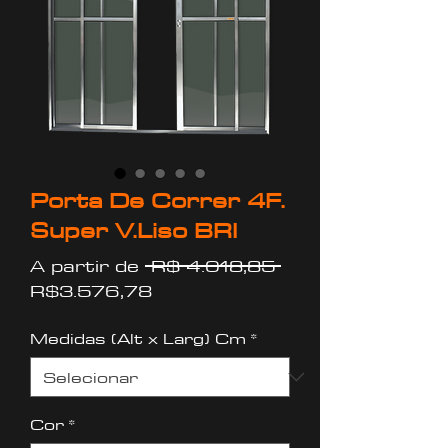
Porta De Correr 4F.
Super V.Liso BRI
Preço
A partir de
 R$ 4.018,85 
Preço
normal
R$3.576,78
promocional
Medidas (Alt x Larg) Cm
*
Cor
*