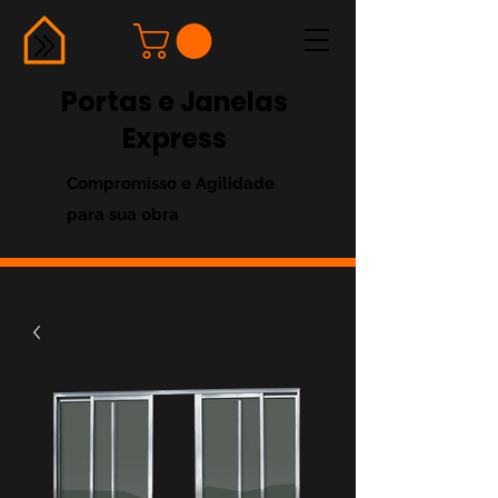
Portas e Janelas
Express
Compromisso e Agilidade
para sua obra