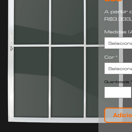
A partir
R$3.333,
Medidas (A
Selecion
Cor
*
Selecion
Quantidade
Adicio