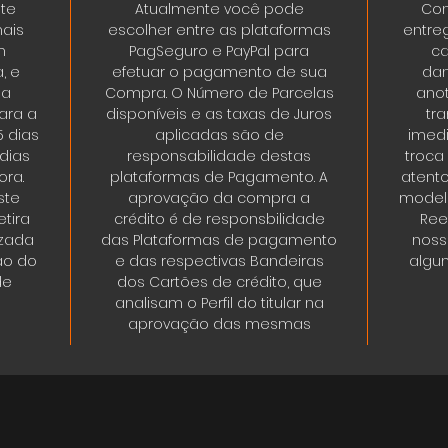
ste
Atualmente você pode
Con
ais
escolher entre as plataformas
entre
m
PagSeguro e PayPal para
ca
, e
efetuar o pagamento de sua
dan
da
Compra. O Número de Parcelas
ano
ara a
disponíveis e as taxas de Juros
tr
5 dias
aplicadas são de
imedi
 dias
responsabilidade destas
troca
ora.
plataformas de Pagamento. A
atent
ste
aprovação da compra a
modelo
tira
crédito é de responsbilidade
Ree
izada
das Plataformas de pagamento
noss
ão do
e das respectivas Bandeiras
algum
de
dos Cartões de crédito, que
analisam o Perfil do titular na
aprovação das mesmas