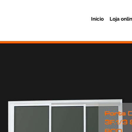
Início
Loja onli
Porta 
3F.1/3 
BCO