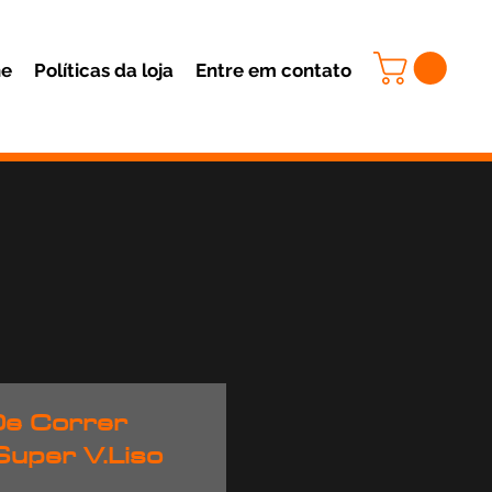
ne
Políticas da loja
Entre em contato
De Correr
Super V.Liso