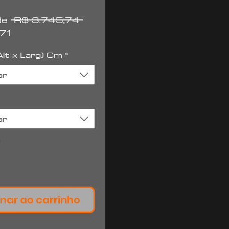
Preço
 de
 R$ 3.745,74 
Preço
normal
71
promocional
lt x Larg) Cm
*
ar
ar
*
nar ao carrinho