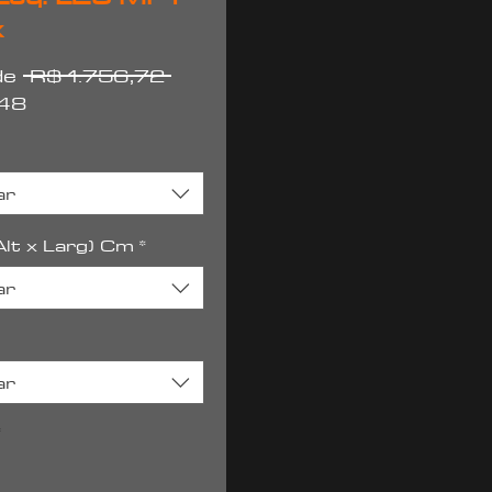
x
Preço
 de
 R$ 1.756,72 
Preço
normal
,48
promocional
ar
lt x Larg) Cm
*
ar
ar
*