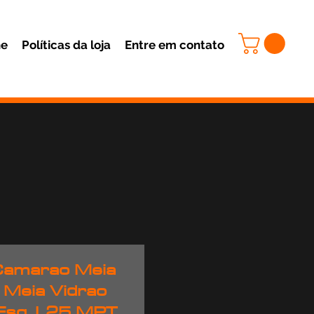
ne
Políticas da loja
Entre em contato
Camarao Meia
 Meia Vidrao
 Esq. L25 MPT