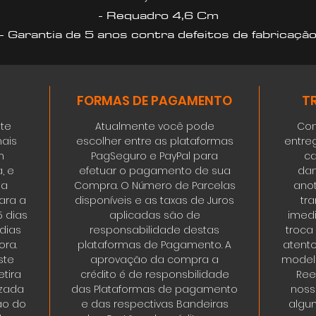
- Requadro 4,6 Cm
- Garantia de 5 anos contra defeitos de fabricaçã
FORMAS DE PAGAMENTO
T
ste
Atualmente você pode
Con
ais
escolher entre as plataformas
entre
m
PagSeguro e PayPal para
ca
, e
efetuar o pagamento de sua
dan
da
Compra. O Número de Parcelas
ano
ara a
disponíveis e as taxas de Juros
tr
5 dias
aplicadas são de
imedi
 dias
responsabilidade destas
troca
ora.
plataformas de Pagamento. A
atent
ste
aprovação da compra a
modelo
tira
crédito é de responsbilidade
Ree
izada
das Plataformas de pagamento
noss
ão do
e das respectivas Bandeiras
algum