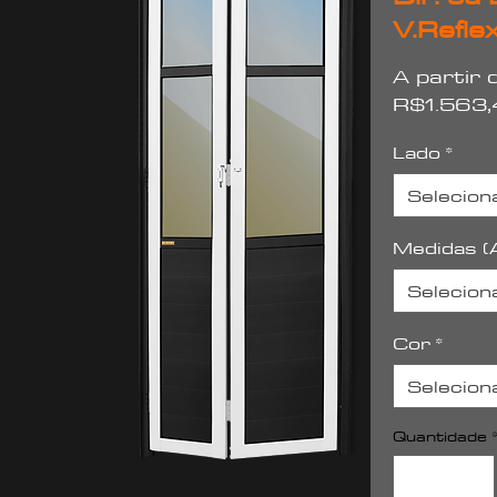
V.Refle
A partir
R$1.563
Lado
*
Selecion
Medidas (A
Selecion
Cor
*
Selecion
Quantidade