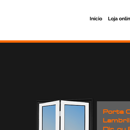
Início
Loja onli
Porta 
Lambril
Dir. ou