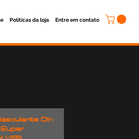
ne
Políticas da loja
Entre em contato
asculante Dir.
 Super
al VER