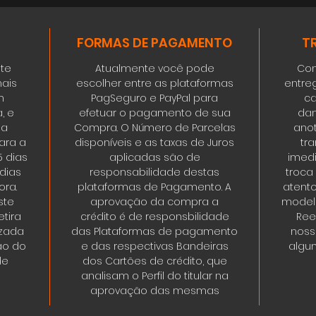
FORMAS DE PAGAMENTO
T
ste
Atualmente você pode
Con
ais
escolher entre as plataformas
entre
m
PagSeguro e PayPal para
ca
, e
efetuar o pagamento de sua
dan
da
Compra. O Número de Parcelas
ano
ara a
disponíveis e as taxas de Juros
tr
5 dias
aplicadas são de
imedi
 dias
responsabilidade destas
troca
ora.
plataformas de Pagamento. A
atent
ste
aprovação da compra a
modelo
tira
crédito é de responsbilidade
Ree
izada
das Plataformas de pagamento
noss
ão do
e das respectivas Bandeiras
algum
de
dos Cartões de crédito, que
analisam o Perfil do titular na
aprovação das mesmas