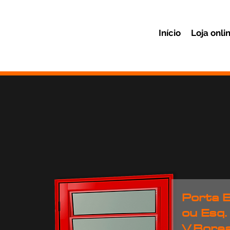
Início
Loja onli
Porta B
ou Esq.
V.Bore