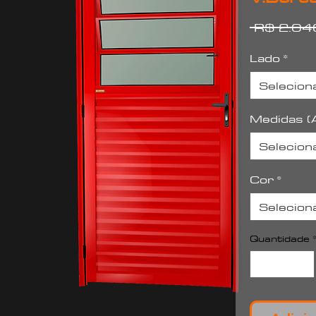
 R$ 2.04
Lado
*
Selecion
Medidas (A
Selecion
Cor
*
Selecion
Quantidade