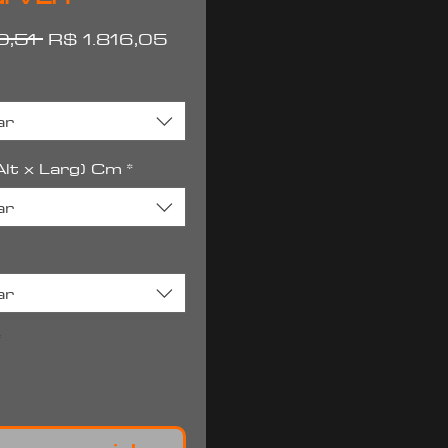
Preço
Preço
0,51 
R$ 1.816,05
normal
promocional
ar
lt x Larg) Cm
*
ar
ar
*