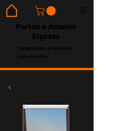
Portas e Janelas
Express
Compromisso e Agilidade
para sua obra