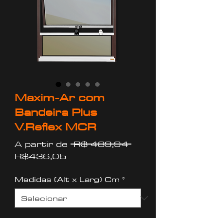
Maxim-Ar com
Bandeira Plus
V.Reflex MCR
Preço
A partir de
 R$ 489,94 
Preço
normal
R$436,05
promocional
Medidas (Alt x Larg) Cm
*