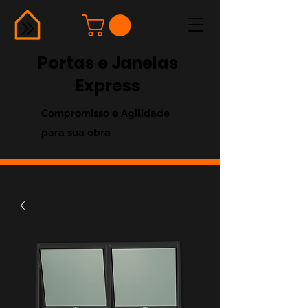
Portas e Janelas
Express
Compromisso e Agilidade
para sua obra