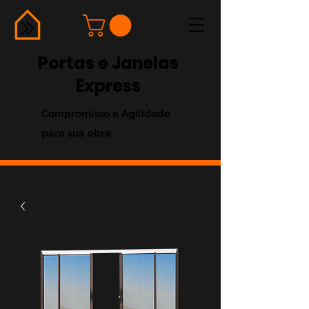
Portas e Janelas
Express
Compromisso e Agilidade
para sua obra