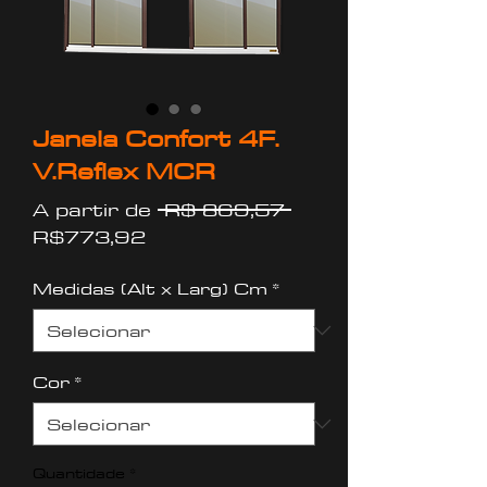
Janela Confort 4F.
V.Reflex MCR
Preço
A partir de
 R$ 869,57 
Preço
normal
R$773,92
promocional
Medidas (Alt x Larg) Cm
*
Cor
*
Quantidade
*