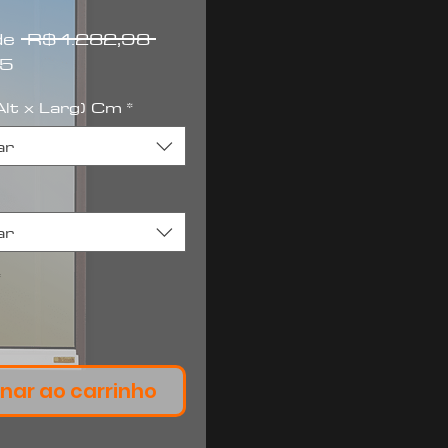
Preço
 de
 R$ 1.282,98 
Preço
normal
85
promocional
lt x Larg) Cm
*
ar
ar
*
nar ao carrinho