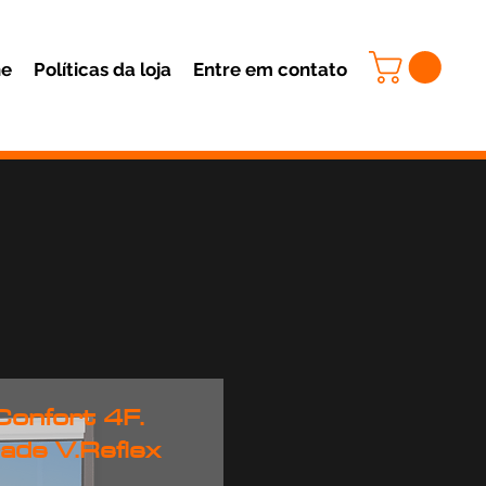
ne
Políticas da loja
Entre em contato
Confort 4F.
ade V.Reflex