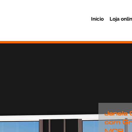
Início
Loja onli
Janela 
com Gr
MCR