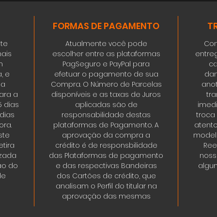
FORMAS DE PAGAMENTO
T
ste
Atualmente você pode
Con
ais
escolher entre as plataformas
entre
m
PagSeguro e PayPal para
ca
, e
efetuar o pagamento de sua
dan
da
Compra. O Número de Parcelas
ano
ara a
disponíveis e as taxas de Juros
tr
5 dias
aplicadas são de
imedi
 dias
responsabilidade destas
troca
ora.
plataformas de Pagamento. A
atent
ste
aprovação da compra a
modelo
tira
crédito é de responsbilidade
Ree
izada
das Plataformas de pagamento
noss
ão do
e das respectivas Bandeiras
algum
de
dos Cartões de crédito, que
analisam o Perfil do titular na
aprovação das mesmas