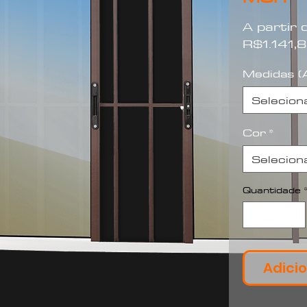
A partir
R$1.141,
Medidas (A
Selecion
Cor
*
Selecion
Quantidade
Adicio