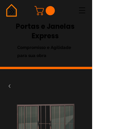
Portas e Janelas
Express
Compromisso e Agilidade
para sua obra