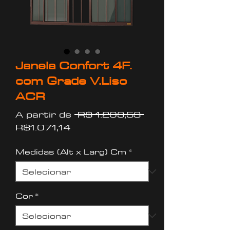
Janela Confort 4F.
com Grade V.Liso
ACR
Preço
A partir de
 R$ 1.203,53 
Preço
normal
R$1.071,14
promocional
Medidas (Alt x Larg) Cm
*
Cor
*