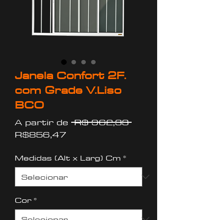
Janela Confort 2F.
com Grade V.Liso
BCO
Preço
A partir de
 R$ 962,33 
Preço
normal
R$856,47
promocional
Medidas (Alt x Larg) Cm
*
Cor
*