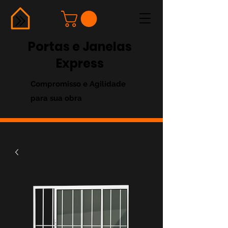
Portas e Janelas
Express
Compromisso e Agilidade
para sua obra