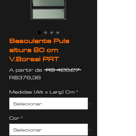
Basculante Puls
altura 80 cm
V.Boreal PRT
Preço
A partir de
 R$ 426,27 
Preço
normal
R$379,38
promocional
Medidas (Alt x Larg) Cm
*
Cor
*