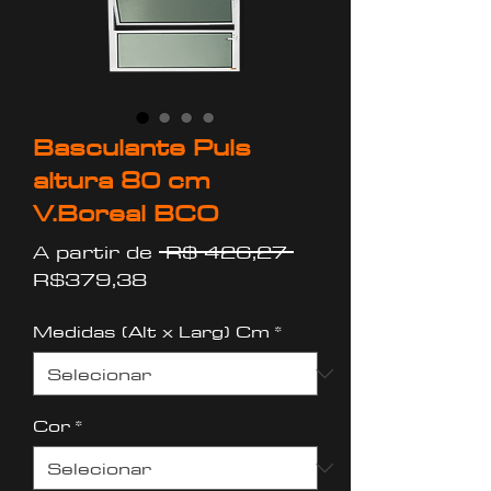
Basculante Puls
altura 80 cm
V.Boreal BCO
Preço
A partir de
 R$ 426,27 
Preço
normal
R$379,38
promocional
Medidas (Alt x Larg) Cm
*
Cor
*