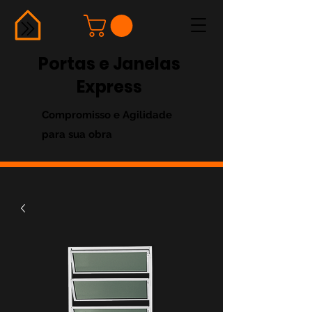
Portas e Janelas
Express
Compromisso e Agilidade
para sua obra