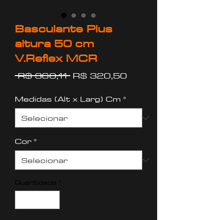
Basculante Plus
altura 50 cm
V.Reflex MCR
Preço
Preço
 R$ 360,11 
R$ 320,50
normal
promocional
Medidas (Alt x Larg) Cm
*
Cor
*
Quantidade
*