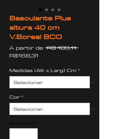
Basculante Plus
altura 40 cm
V.Boreal BCO
Preço
A partir de
 R$ 189,11 
Preço
normal
R$168,31
promocional
Medidas (Alt x Larg) Cm
*
Cor
*
Quantidade
*