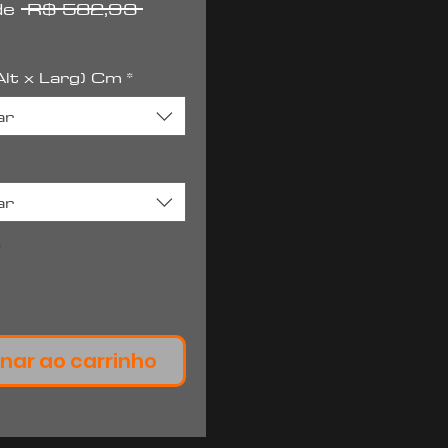
Preço
 de
 R$ 582,93 
Preço
normal
promocional
lt x Larg) Cm
*
ar
ar
*
nar ao carrinho