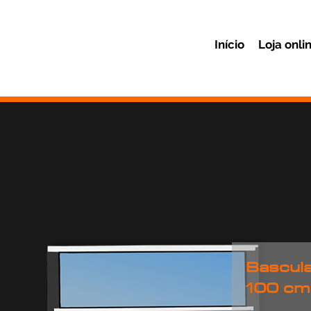
Início
Loja onli
Bascula
100 cm