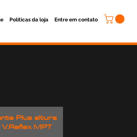
ne
Políticas da loja
Entre em contato
nte Plus altura
 V.Reflex MPT