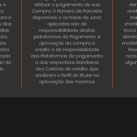
, e
efetuar o pagamento de sua
dan
da
Compra. O Número de Parcelas
ano
ara a
disponíveis e as taxas de Juros
tr
5 dias
aplicadas são de
imedi
 dias
responsabilidade destas
troca
ora.
plataformas de Pagamento. A
atent
ste
aprovação da compra a
modelo
tira
crédito é de responsbilidade
Ree
izada
das Plataformas de pagamento
noss
ão do
e das respectivas Bandeiras
algum
de
dos Cartões de crédito, que
analisam o Perfil do titular na
aprovação das mesmas