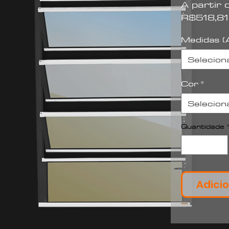
A partir
R$518,81
Medidas (A
Selecion
Cor
*
Selecion
Quantidade
Adicio