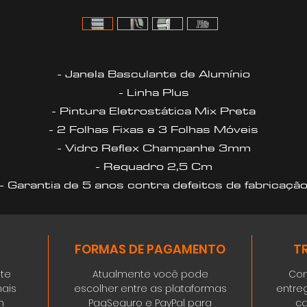
- Janela Basculante de Alumínio
- Linha Plus
- Pintura Eletrostática Mix Preta
- 2 Folhas Fixas e 3 Folhas Móveis
- Vidro Reflex Champanhe 3mm
- Requadro 2,5 Cm
- Garantia de 5 anos contra defeitos de fabricaçã
FORMAS DE PAGAMENTO
T
ste
Atualmente você pode
Con
ais
escolher entre as plataformas
entre
m
PagSeguro e PayPal para
ca