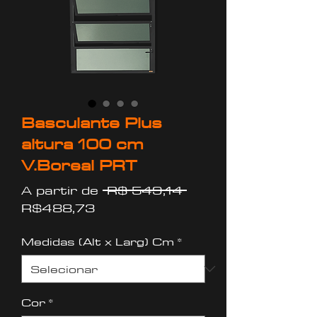
Basculante Plus
altura 100 cm
V.Boreal PRT
Preço
A partir de
 R$ 549,14 
Preço
normal
R$488,73
promocional
Medidas (Alt x Larg) Cm
*
Cor
*