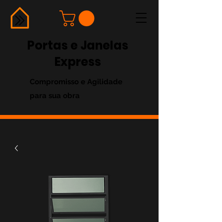
Portas e Janelas
Express
Compromisso e Agilidade
para sua obra