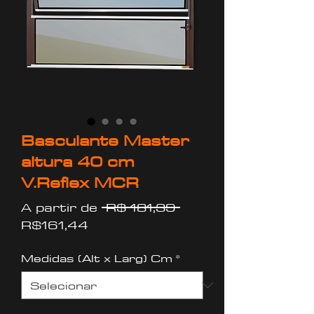
Basculante Master
altura 40 cm
V.Reflex MCR
Preço
A partir de
 R$ 181,39 
Preço
normal
R$161,44
promocional
Medidas (Alt x Larg) Cm
*