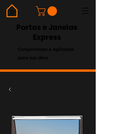
Portas e Janelas
Express
Compromisso e Agilidade
para sua obra