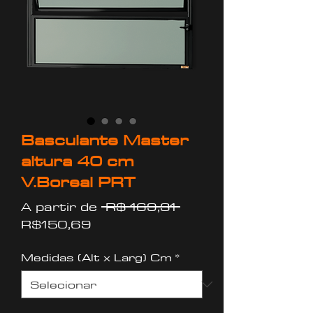
Basculante Master
altura 40 cm
V.Boreal PRT
Preço
A partir de
 R$ 169,31 
Preço
normal
R$150,69
promocional
Medidas (Alt x Larg) Cm
*