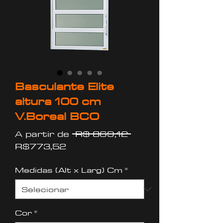
Basculante Elite
altura 100 cm
V.Boreal BCO
Preço
A partir de
 R$ 869,12 
Preço
normal
R$773,52
promocional
Medidas (Alt x Larg) Cm
*
Cor
*