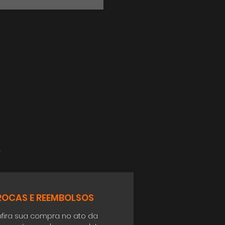
o
ROCAS E REEMBOLSOS
fira sua compra no ato da