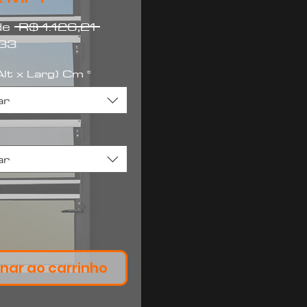
Preço
 de
 R$ 1.126,21 
Preço
normal
,33
promocional
lt x Larg) Cm
*
ar
ar
*
nar ao carrinho