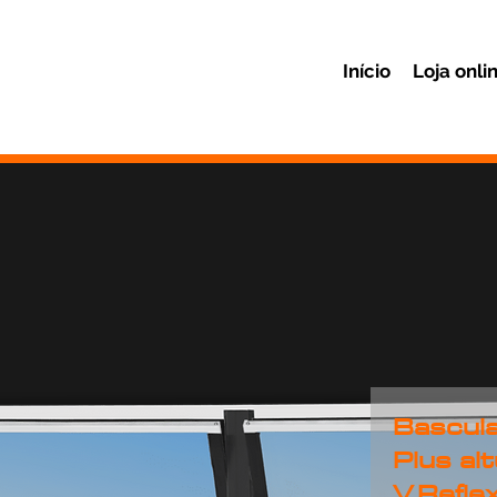
Início
Loja onli
Bascul
Plus al
V.Refl