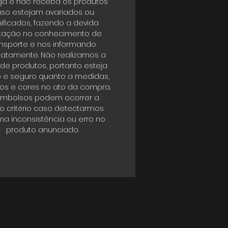
ga e não receba os produtos
so estejam avariados ou
ificados, fazendo a devida
tação no conhecimento de
ansporte e nos informando
atamente. Não realizamos a
 de produtos, portanto esteja
o e seguro quanto a medidas,
s e cores no ato da compra.
mbolsos podem ocorrer a
o critério caso detectarmos
a inconsistência ou erro no
produto anunciado.