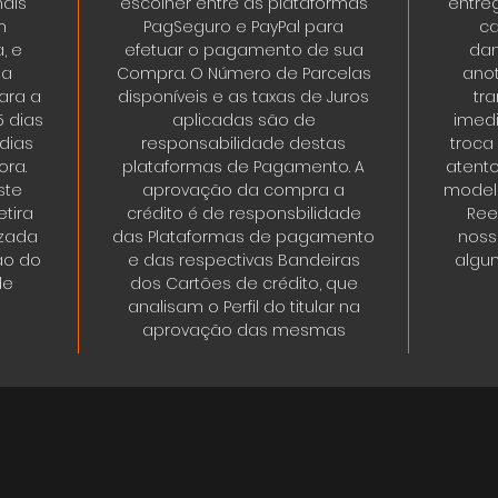
ais
escolher entre as plataformas
entre
m
PagSeguro e PayPal para
ca
, e
efetuar o pagamento de sua
dan
da
Compra. O Número de Parcelas
ano
ara a
disponíveis e as taxas de Juros
tr
5 dias
aplicadas são de
imedi
 dias
responsabilidade destas
troca
ora.
plataformas de Pagamento. A
atent
ste
aprovação da compra a
modelo
tira
crédito é de responsbilidade
Ree
izada
das Plataformas de pagamento
noss
ão do
e das respectivas Bandeiras
algum
de
dos Cartões de crédito, que
analisam o Perfil do titular na
aprovação das mesmas