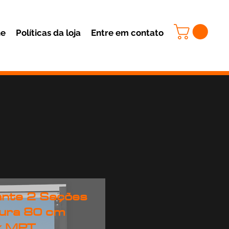
ne
Políticas da loja
Entre em contato
ante 2 Seções
tura 80 cm
ex MPT