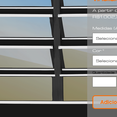
A partir
R$1.002
Medidas (A
Selecion
Cor
*
Selecion
Quantidade
Adicio