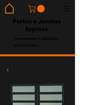
Portas e Janelas
Express
Compromisso e Agilidade
para sua obra