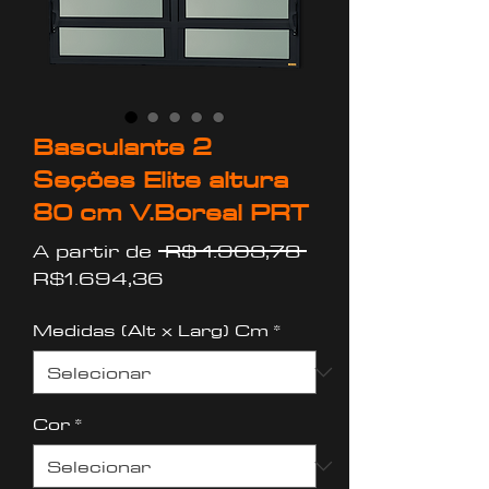
Basculante 2
Seções Elite altura
80 cm V.Boreal PRT
Preço
A partir de
 R$ 1.903,78 
Preço
normal
R$1.694,36
promocional
Medidas (Alt x Larg) Cm
*
Cor
*