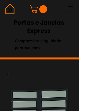
Portas e Janelas
Express
Compromisso e Agilidade
para sua obra