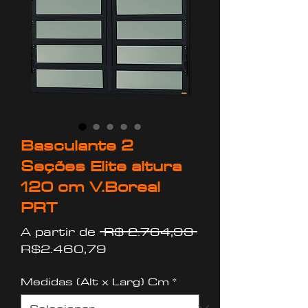
Basculante 2
Seções Elite altura
120 cm V.Boreal
PRT
Preço
A partir de
 R$ 2.764,93 
Preço
normal
R$2.460,79
promocional
Medidas (Alt x Larg) Cm
*