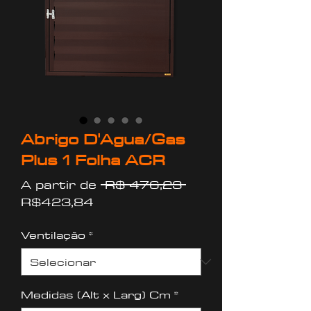
Abrigo D'Agua/Gas
Plus 1 Folha ACR
Preço
A partir de
 R$ 476,23 
Preço
normal
R$423,84
promocional
Ventilação
*
Medidas (Alt x Larg) Cm
*